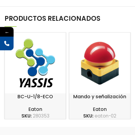
PRODUCTOS RELACIONADOS
←
BC-U-1/8-ECO
Mando y señalización
series RMQ
Eaton
Eaton
SKU:
280353
SKU:
eaton-02