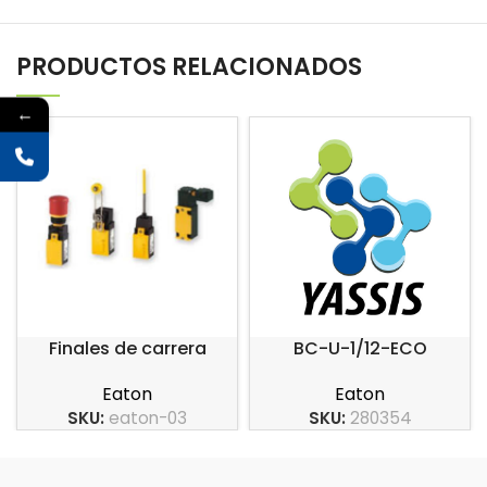
PRODUCTOS RELACIONADOS
←
Finales de carrera
BC-U-1/12-ECO
carcasa en plástico
Eaton
Eaton
serie LS-Titan
SKU:
280354
SKU:
eaton-03