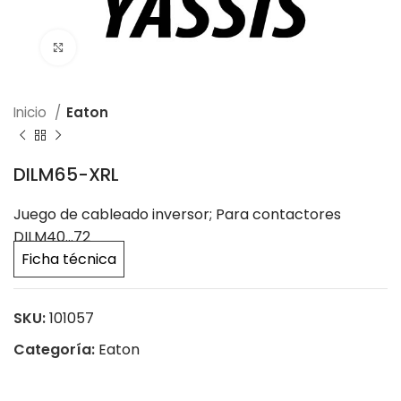
Click to enlarge
Inicio
Eaton
DILM65-XRL
Juego de cableado inversor; Para contactores
DILM40…72
Ficha técnica
SKU:
101057
Categoría:
Eaton