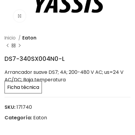
Click to enlarge
Inicio
Eaton
DS7-340SX004N0-L
Arrancador suave DS7; 4A; 200-480 V AC; us=24 V
AC/DC; Baja temperatura
Ficha técnica
SKU:
171740
Categoría:
Eaton