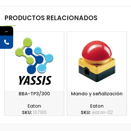
PRODUCTOS RELACIONADOS
←
BBA-TP3/300
Mando y señalización
series RMQ
Eaton
Eaton
SKU:
107185
SKU:
eaton-02