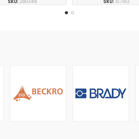
SKU:
280348
SKU:
107183