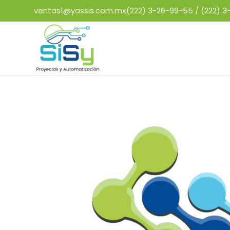
ventas1@yassis.com.mx
(222) 3-26-99-55 /
(222) 3