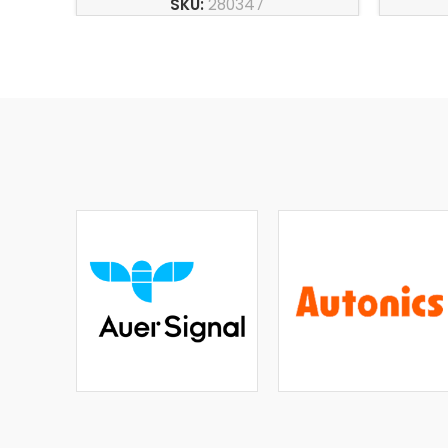
SKU:
280347