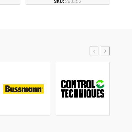
SKU:
280352