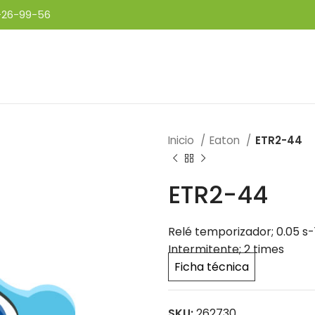
-26-99-56
Inicio
Eaton
ETR2-44
ETR2-44
Relé temporizador; 0.05 s-
Intermitente; 2 times
Ficha técnica
SKU:
262730