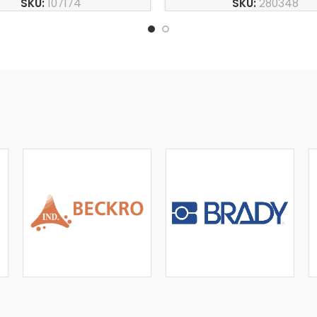
SKU:
107174
SKU:
280348