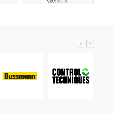
SKU:
116708