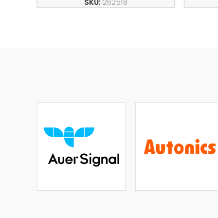
SKU:
262518