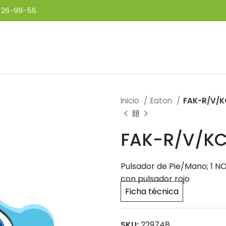
-26-99-56
Inicio
Eaton
FAK-R/V/KC
FAK-R/V/KC1
Pulsador de Pie/Mano; 1 NO
con pulsador rojo
Ficha técnica
SKU:
229748