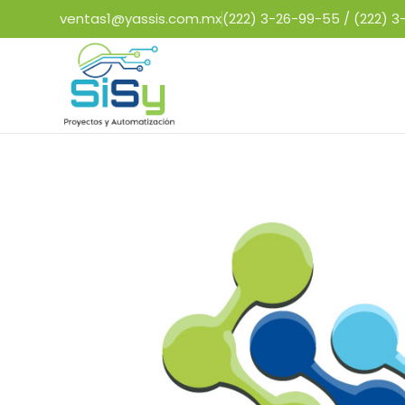
ventas1@yassis.com.mx
(222) 3-26-99-55 /
(222) 3