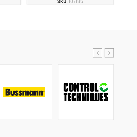
SKU:
107185