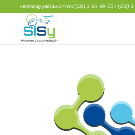
ventas1@yassis.com.mx
(222) 3-26-99-55 /
(222) 3