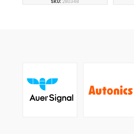
SKU:
280348