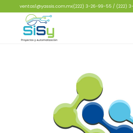
ventas1@yassis.com.mx
(222) 3-26-99-55 /
(222) 3