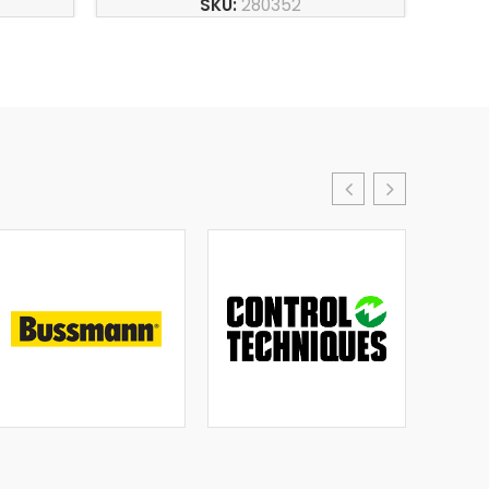
SKU:
280352