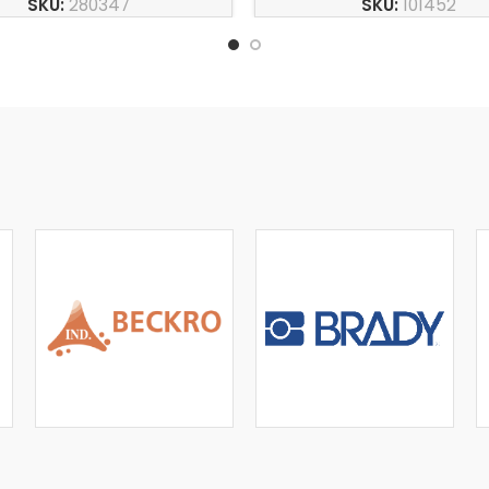
SKU:
280347
SKU:
101452