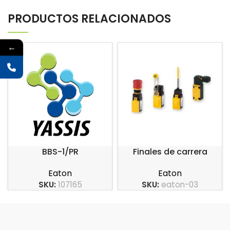
PRODUCTOS RELACIONADOS
←
BBS-1/PR
Finales de carrera
carcasa en plástico
Eaton
Eaton
serie LS-Titan
SKU:
107165
SKU:
eaton-03