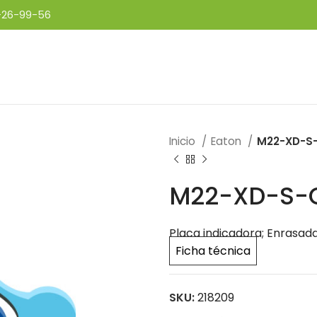
-26-99-56
Inicio
Eaton
M22-XD-S
M22-XD-S-
Placa indicadora; Enrasada;
Ficha técnica
SKU:
218209