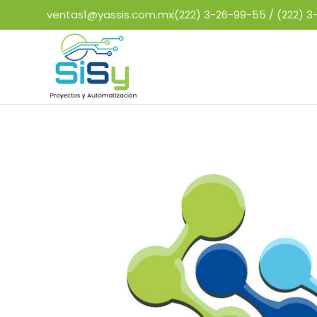
ventas1@yassis.com.mx
(222) 3-26-99-55 /
(222) 3