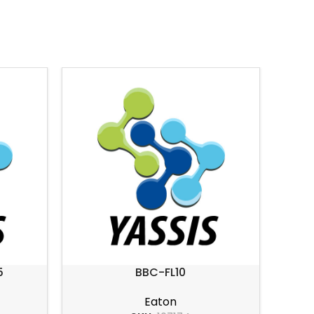
5
BBC-FL10
Eaton