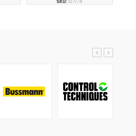
SKU:
107174