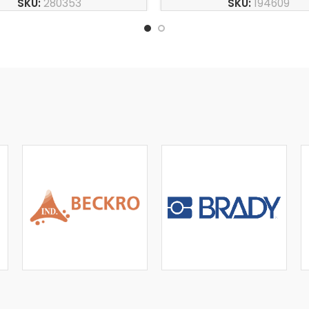
SKU:
280353
SKU:
194609