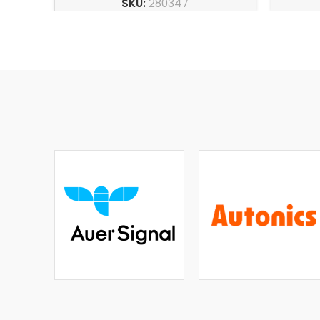
SKU:
280347