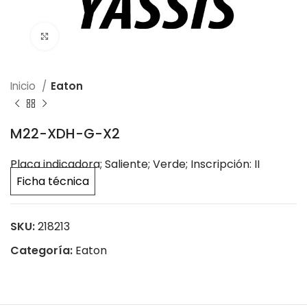
Click to enlarge
Inicio
Eaton
M22-XDH-G-X2
Placa indicadora; Saliente; Verde; Inscripción: II
Ficha técnica
SKU:
218213
Categoría:
Eaton