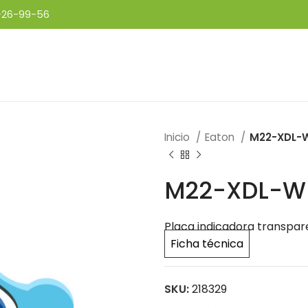
-26-99-56
Inicio
Eaton
M22-XDL-
M22-XDL-W
Placa indicadora transpare
Ficha técnica
SKU:
218329