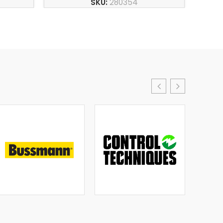
SKU:
280354