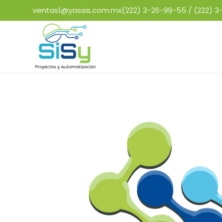
ventas1@yassis.com.mx
(222) 3-26-99-55 /
(222) 3