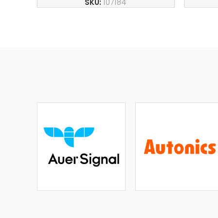
SKU:
107184