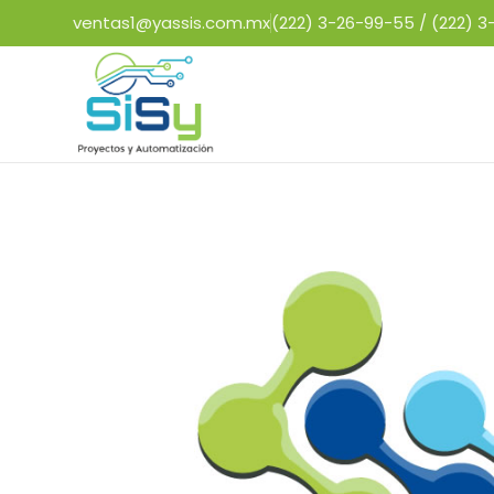
ventas1@yassis.com.mx
(222) 3-26-99-55 /
(222) 3