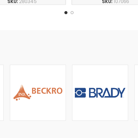
SKU:
280345
SKU:
107066