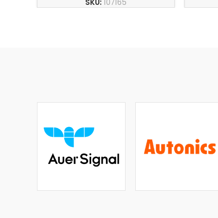
SKU:
107165