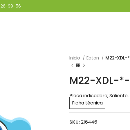
-26-99-56
Inicio
Eaton
M22-XDL-*
M22-XDL-*-
Placa indicadora; Saliente; 
Ficha técnica
SKU:
216446