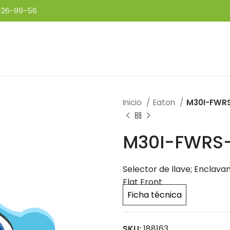
-26-99-56
Inicio
Eaton
M30I-FWR
M30I-FWRS
Selector de llave; Enclavam
Flat Front
Ficha técnica
SKU:
188163