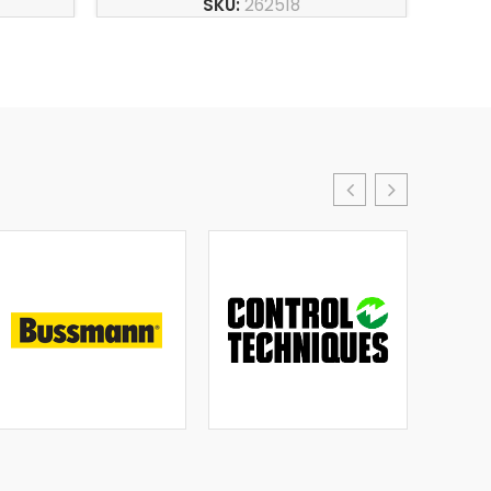
SKU:
262518