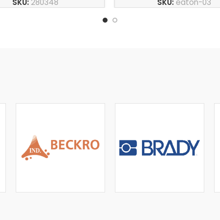
SKU:
280348
SKU:
eaton-03