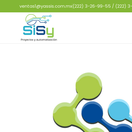
ventas1@yassis.com.mx
(222) 3-26-99-55 /
(222) 3