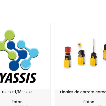
BC-O-1/18-ECO
Finales de carrera carc
plástico serie LS-Ti
Eaton
Eaton