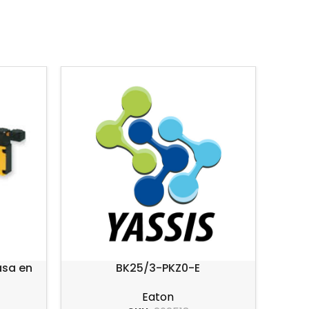
asa en
BK25/3-PKZ0-E
tan
Eaton