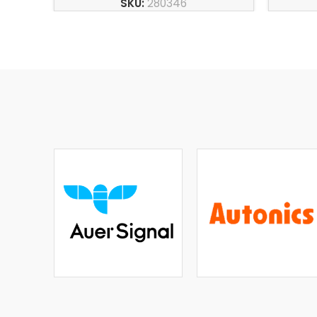
SKU:
280346