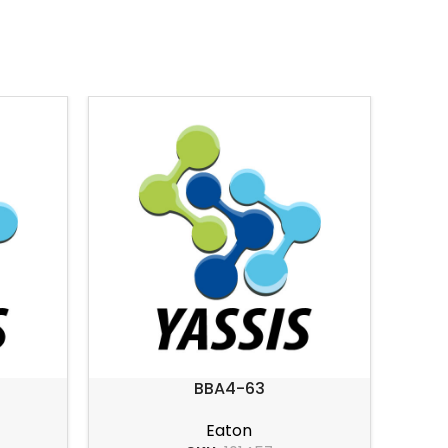
BBA4-63
Mando
Eaton