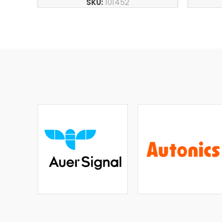
SKU:
101452