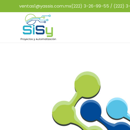
ventas1@yassis.com.mx
(222) 3-26-99-55 /
(222) 3