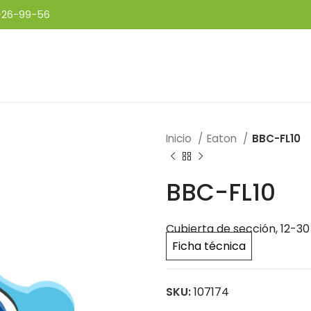
-26-99-56
Inicio
Eaton
BBC-FL10
BBC-FL10
Cubierta de sección, 12-3
Ficha técnica
SKU:
107174