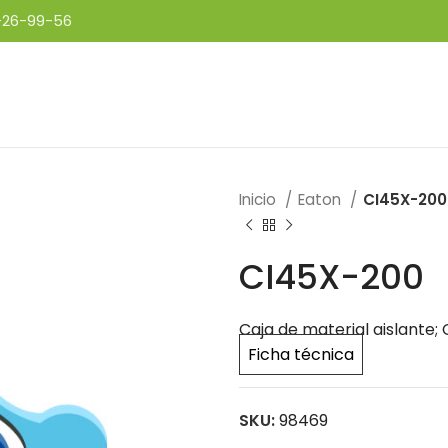
-26-99-56
Inicio
Eaton
CI45X-200
CI45X-200
Caja de material aislant
Ficha técnica
SKU:
98469