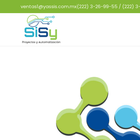
ventas1@yassis.com.mx
(222) 3-26-99-55 /
(222) 3