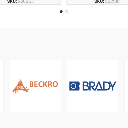
SKU:
280353
SKU:
262518