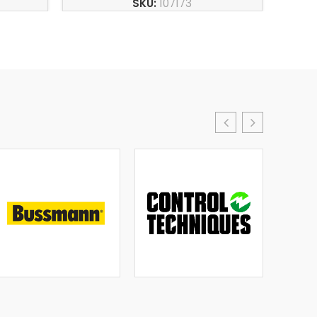
SKU:
107173