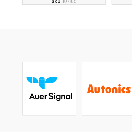
SKU:
107185