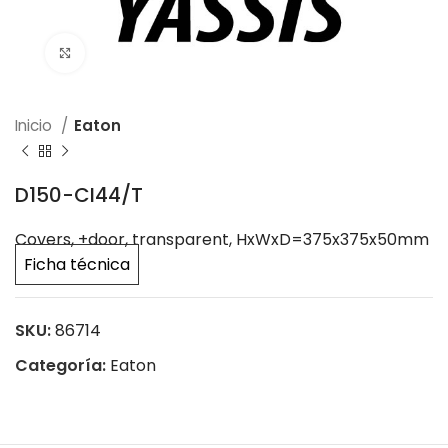
Click to enlarge
Inicio
Eaton
D150-CI44/T
Covers, +door, transparent, HxWxD=375x375x50mm
Ficha técnica
SKU:
86714
Categoría:
Eaton