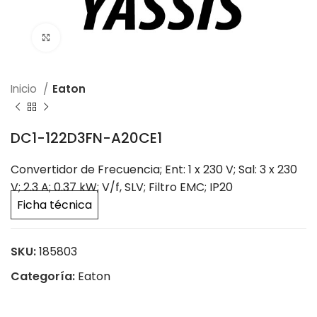
Click to enlarge
Inicio
Eaton
DC1-122D3FN-A20CE1
Convertidor de Frecuencia; Ent: 1 x 230 V; Sal: 3 x 230
V; 2.3 A; 0.37 kW; V/f, SLV; Filtro EMC; IP20
Ficha técnica
SKU:
185803
Categoría:
Eaton