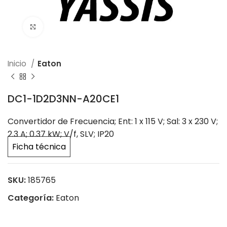
Click to enlarge
Inicio
Eaton
DC1-1D2D3NN-A20CE1
Convertidor de Frecuencia; Ent: 1 x 115 V; Sal: 3 x 230 V;
2.3 A; 0.37 kW; V/f, SLV; IP20
Ficha técnica
SKU:
185765
Categoría:
Eaton