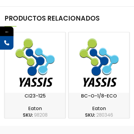
PRODUCTOS RELACIONADOS
←
CI23-125
BC-O-1/8-ECO
Eaton
Eaton
SKU:
98208
SKU:
280346