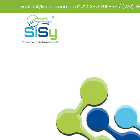
ventas1@yassis.com.mx
(222) 3-26-99-55 /
(222) 3