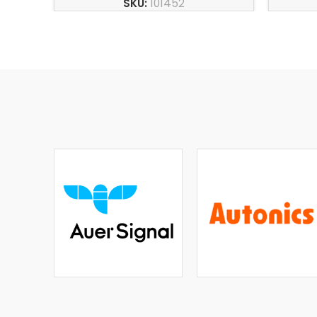
SKU:
101452