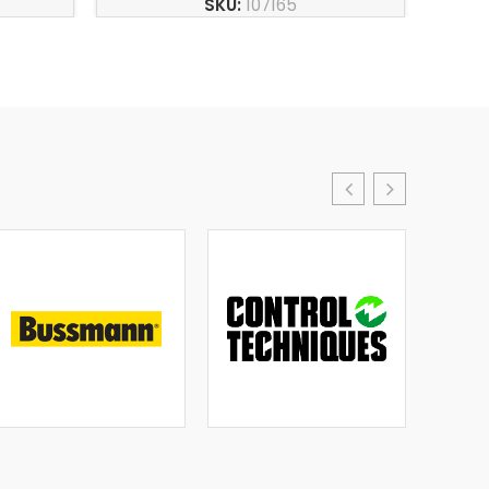
SKU:
107165