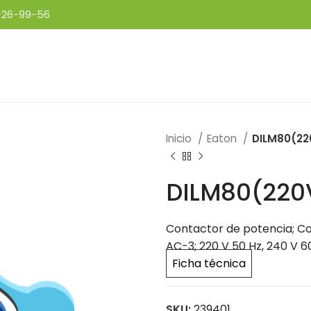
-26-99-56
Inicio
Eaton
DILM80(22
DILM80(220
Contactor de potencia; Cone
AC-3; 220 V 50 Hz, 240 V 6
Ficha técnica
SKU:
239401