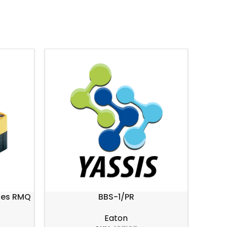
ries RMQ
BBS-1/PR
Eaton