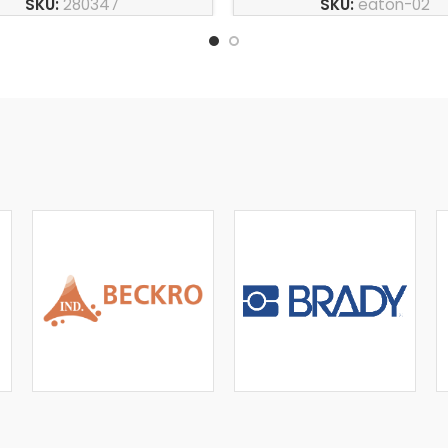
SKU:
280347
SKU:
eaton-02