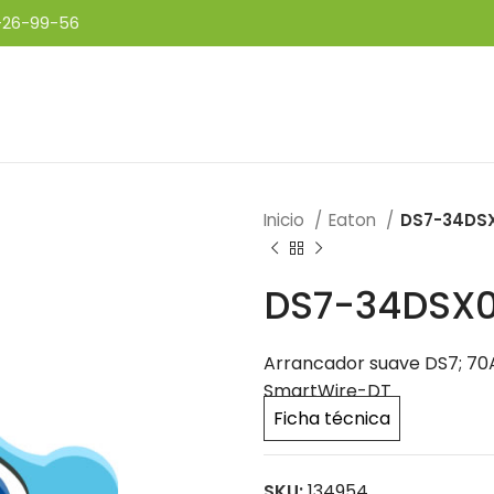
-26-99-56
Inicio
Eaton
DS7-34DS
DS7-34DSX
Arrancador suave DS7; 70
SmartWire-DT
Ficha técnica
SKU:
134954