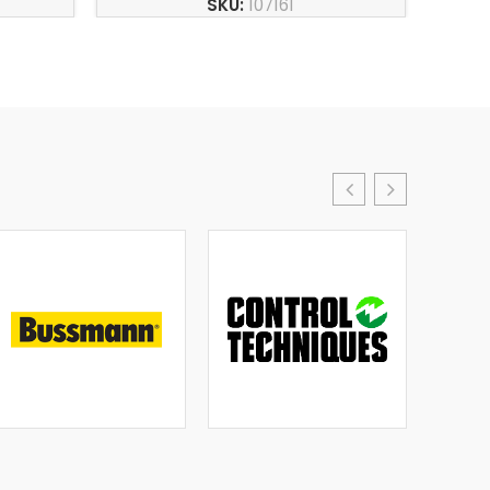
SKU:
107161