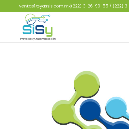
ventas1@yassis.com.mx
(222) 3-26-99-55 /
(222) 3