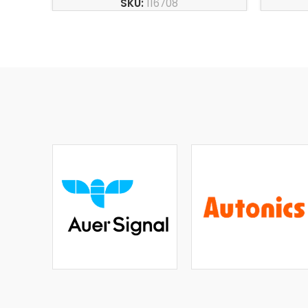
SKU:
116708