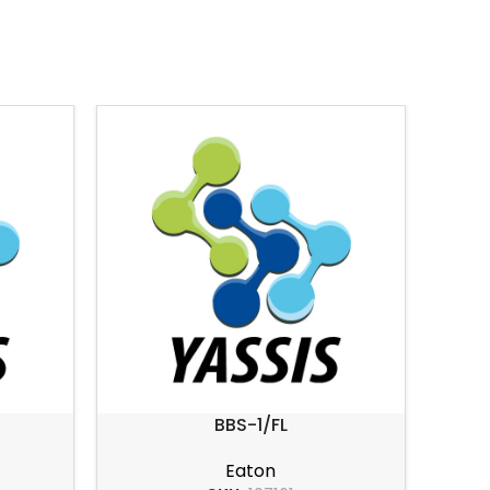
BBS-1/FL
Eaton