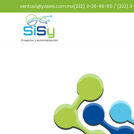
ventas1@yassis.com.mx
(222) 3-26-99-55 /
(222) 3