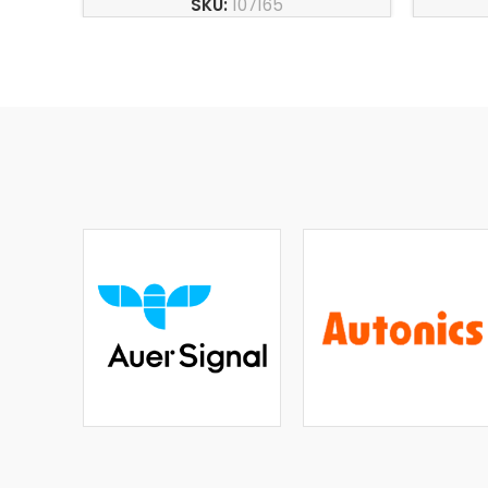
SKU:
107165