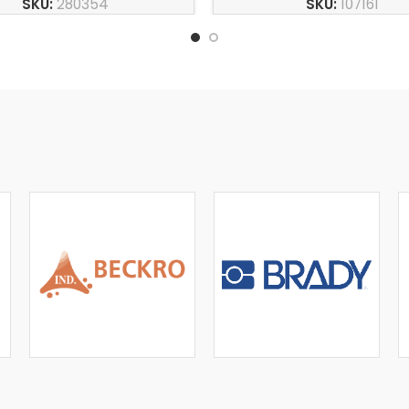
SKU:
280354
SKU:
107161