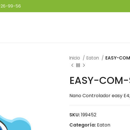
-26-99-56
Inicio
Eaton
EASY-COM
EASY-COM-
Nano Controlador easy E4
SKU:
199452
Categoría:
Eaton