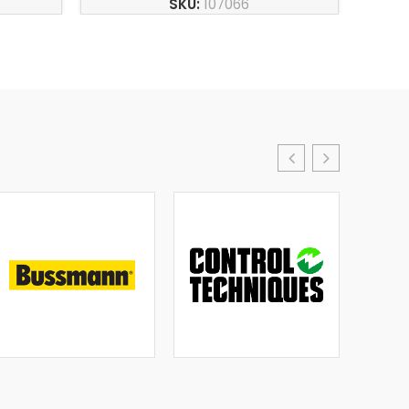
SKU:
107066