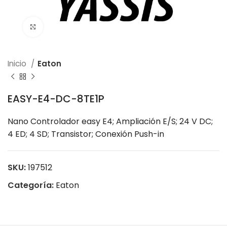
Click to enlarge
Inicio
Eaton
EASY-E4-DC-8TE1P
Nano Controlador easy E4; Ampliación E/S; 24 V DC;
4 ED; 4 SD; Transistor; Conexión Push-in
SKU:
197512
Categoría:
Eaton