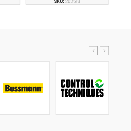
SKU:
262518