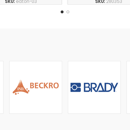
SKU:
280353
SKU:
eaton-03