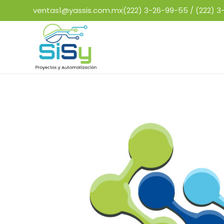
ventas1@yassis.com.mx
(222) 3-26-99-55 /
(222) 3