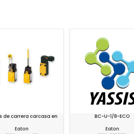
es de carrera carcasa en
BC-U-1/8-ECO
ástico serie LS-Titan
Eaton
Eaton