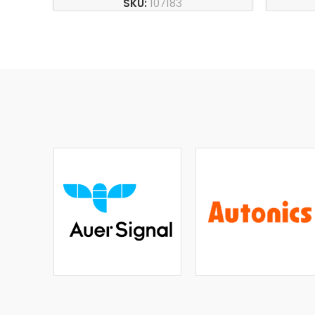
SKU:
107183