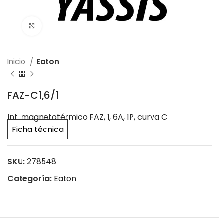
Click to enlarge
Inicio
Eaton
FAZ-C1,6/1
Int. magnetotérmico FAZ, 1, 6A, 1P, curva C
Ficha técnica
SKU:
278548
Categoría:
Eaton