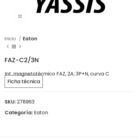
Click to enlarge
Inicio
Eaton
FAZ-C2/3N
Int. magnetotérmico FAZ, 2A, 3P+N, curva C
Ficha técnica
SKU:
278963
Categoría:
Eaton