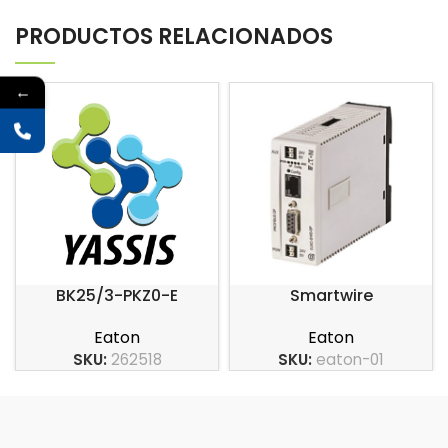
PRODUCTOS RELACIONADOS
←
BK25/3-PKZ0-E
Smartwire
Eaton
Eaton
SKU:
262518
SKU:
eaton-01