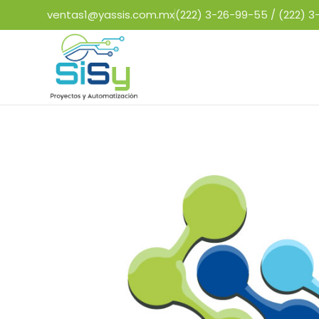
ventas1@yassis.com.mx
(222) 3-26-99-55 /
(222) 3