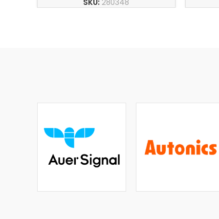
SKU:
280348