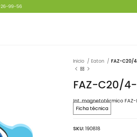
-26-99-56
Inicio
Eaton
FAZ-C20/
FAZ-C20/4
Int. magnetotérmico FAZ-N
Ficha técnica
SKU:
190818