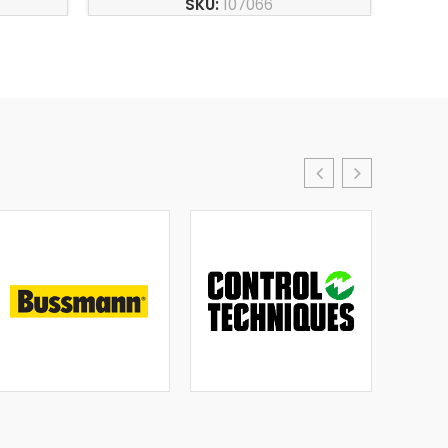
SKU:
107066