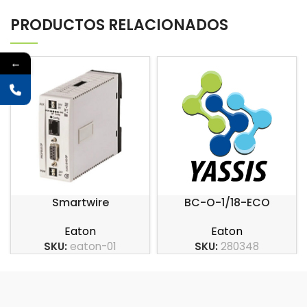
PRODUCTOS RELACIONADOS
←
Smartwire
BC-O-1/18-ECO
Eaton
Eaton
SKU:
eaton-01
SKU:
280348