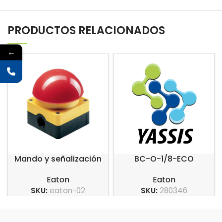
PRODUCTOS RELACIONADOS
←
Mando y señalización
BC-O-1/8-ECO
series RMQ
Eaton
Eaton
SKU:
280346
SKU:
eaton-02