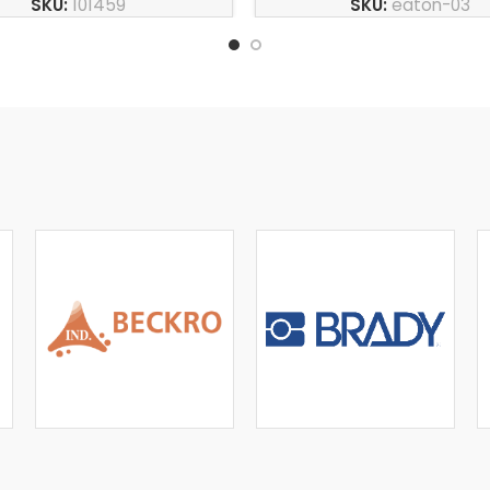
SKU:
101459
SKU:
eaton-03