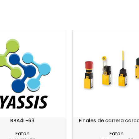
BBA4L-63
Finales de carrera carc
plástico serie LS-Ti
Eaton
Eaton