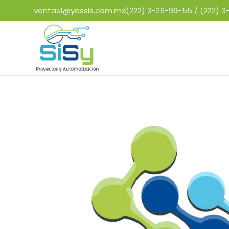
ventas1@yassis.com.mx
(222) 3-26-99-55 /
(222) 3