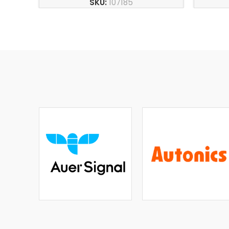
SKU:
107185