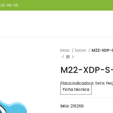
-26-99-56
Inicio
Eaton
M22-XDP-
M22-XDP-S
Placa indicadora; Seta; Neg
Ficha técnica
SKU:
218268