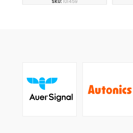
SKU:
101459