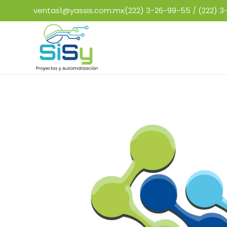
ventas1@yassis.com.mx
(222) 3-26-99-55 /
(222) 3