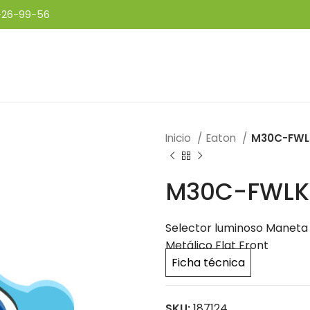
-26-99-56
Inicio
Eaton
M30C-FWL
M30C-FWLK
Selector luminoso Maneta co
Metálico Flat Front
Ficha técnica
SKU:
187124