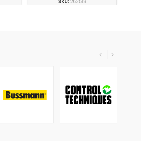
SKU:
262518