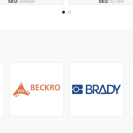
SKU:
194609
SKU:
107184