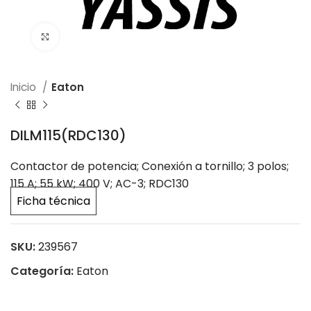
Click to enlarge
Inicio
Eaton
DILM115(RDC130)
Contactor de potencia; Conexión a tornillo; 3 polos;
115 A; 55 kW; 400 V; AC-3; RDC130
Ficha técnica
SKU:
239567
Categoría:
Eaton