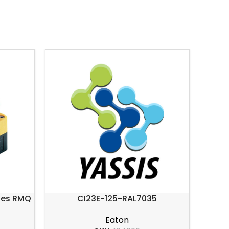
ries RMQ
CI23E-125-RAL7035
Eaton