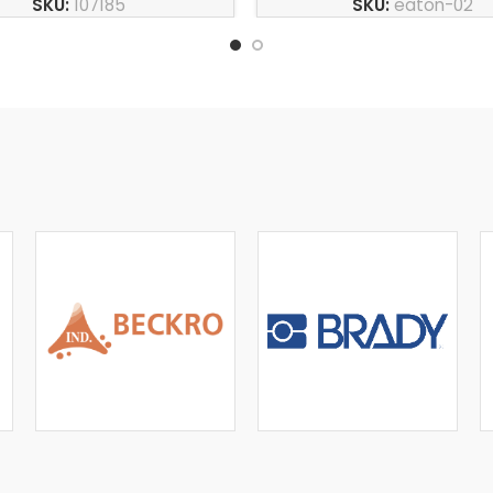
SKU:
107185
SKU:
eaton-02