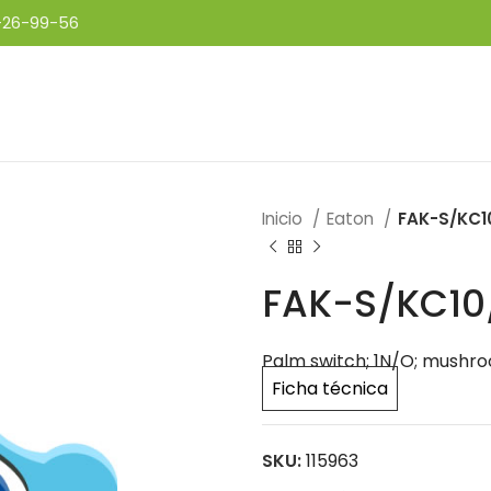
-26-99-56
Inicio
Eaton
FAK-S/KC10
FAK-S/KC10
Palm switch; 1N/O; mushr
Ficha técnica
SKU:
115963