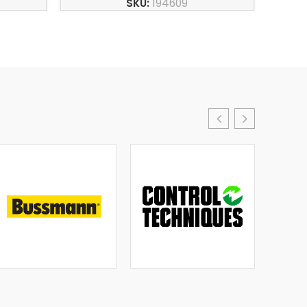
SKU:
194609