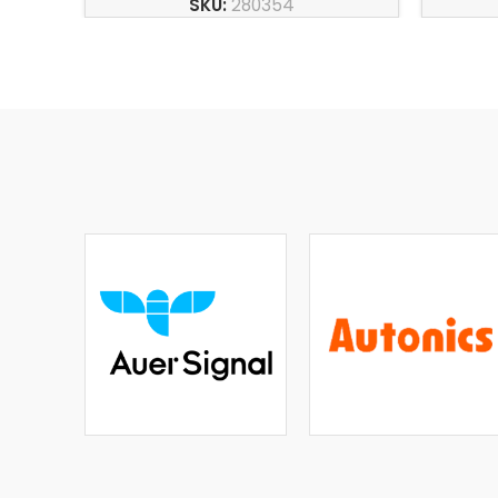
SKU:
280354