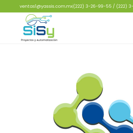
ventas1@yassis.com.mx
(222) 3-26-99-55 /
(222) 3