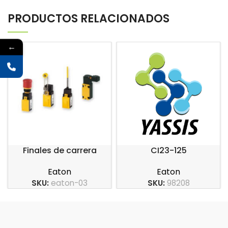
PRODUCTOS RELACIONADOS
←
Finales de carrera
CI23-125
carcasa en plástico
Eaton
Eaton
serie LS-Titan
SKU:
98208
SKU:
eaton-03