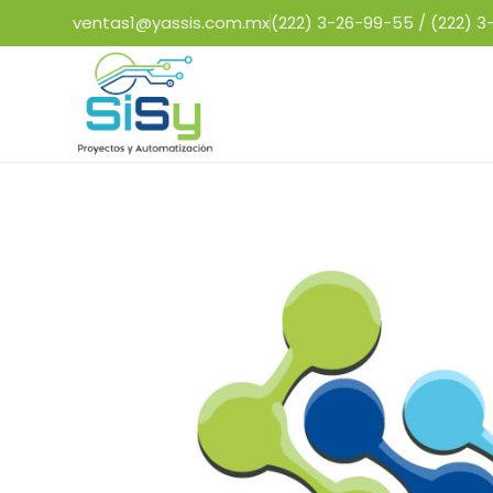
ventas1@yassis.com.mx
(222) 3-26-99-55 /
(222) 3