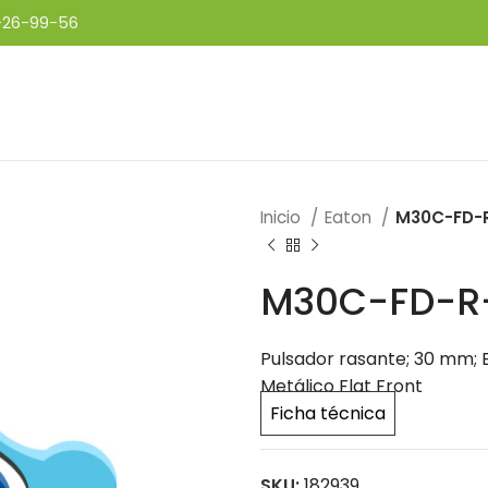
-26-99-56
Inicio
Eaton
M30C-FD-
M30C-FD-R
Pulsador rasante; 30 mm; E
Metálico Flat Front
Ficha técnica
SKU:
182939