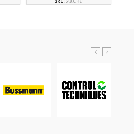
SKU:
280348