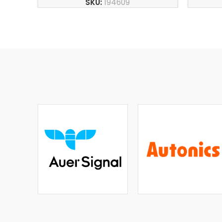
SKU:
194609