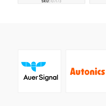
SKU:
107173