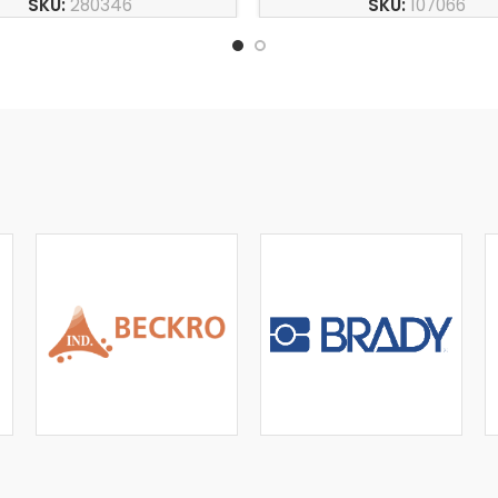
SKU:
280346
SKU:
107066