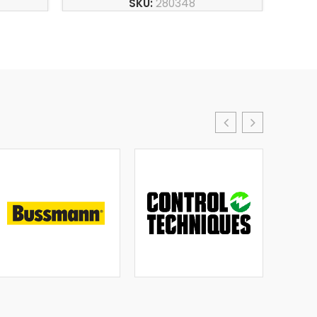
SKU:
280348