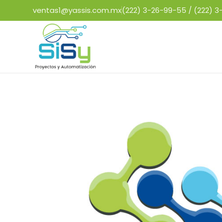
ventas1@yassis.com.mx
(222) 3-26-99-55 /
(222) 3