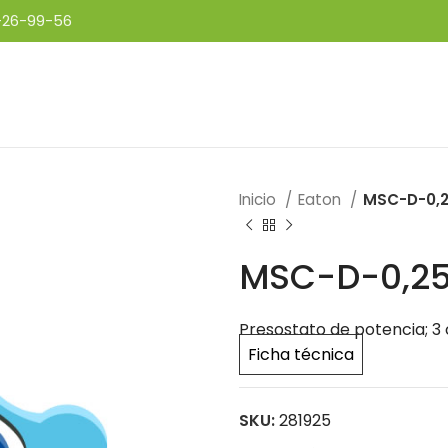
-26-99-56
Inicio
Eaton
MSC-D-0,
MSC-D-0,2
Presostato de potencia; 3 
Ficha técnica
SKU:
281925