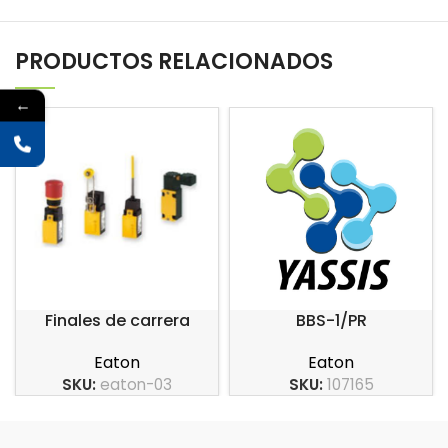
PRODUCTOS RELACIONADOS
←
Finales de carrera
BBS-1/PR
carcasa en plástico
Eaton
Eaton
serie LS-Titan
SKU:
107165
SKU:
eaton-03