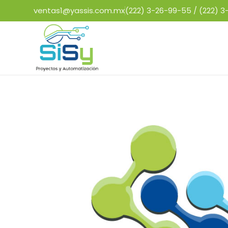
ventas1@yassis.com.mx
(222) 3-26-99-55 /
(222) 3