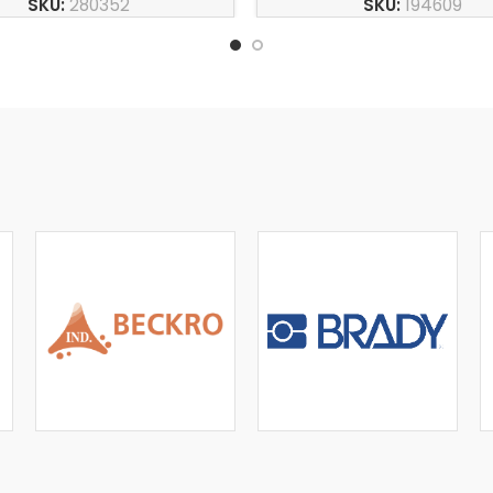
SKU:
280352
SKU:
194609