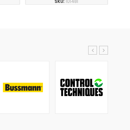
SKU:
101481