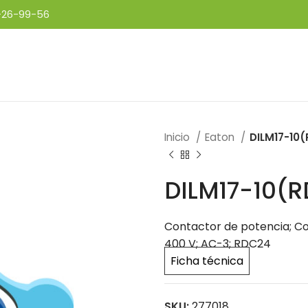
-26-99-56
Inicio
Eaton
DILM17-10
DILM17-10(
Contactor de potencia; Cone
400 V; AC-3; RDC24
Ficha técnica
SKU:
277018