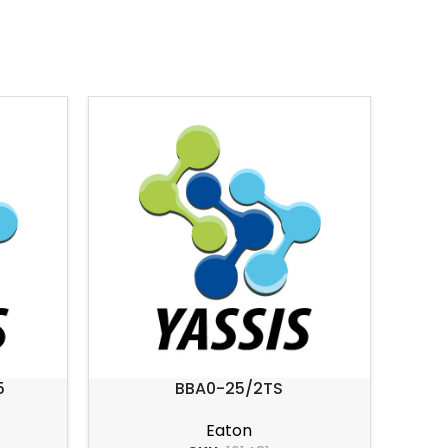
5
BBA0-25/2TS
Fina
Eaton