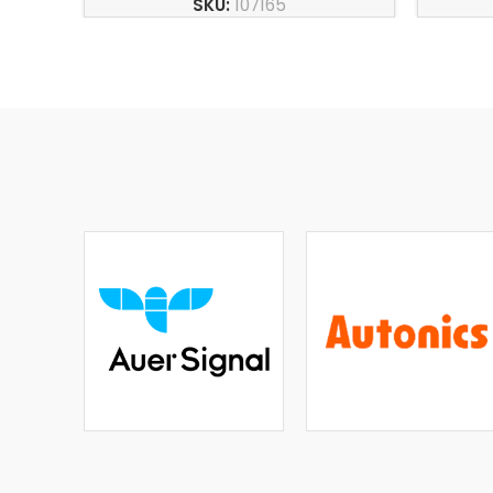
SKU:
107165