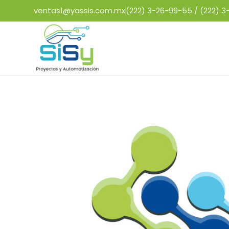
ventas1@yassis.com.mx
(222) 3-26-99-55 /
(222) 3