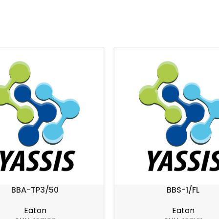
BBA-TP3/50
BBS-1/FL
Eaton
Eaton