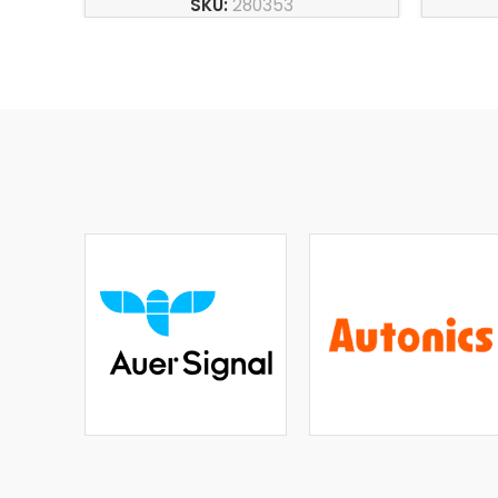
SKU:
280353