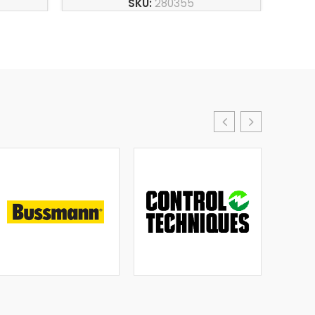
SKU:
280355