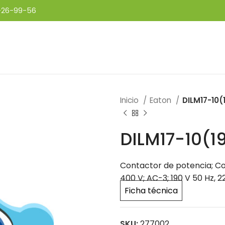
-26-99-56
Inicio
Eaton
DILM17-10
DILM17-10(
Contactor de potencia; Cone
400 V; AC-3; 190 V 50 Hz, 2
Ficha técnica
SKU:
277002