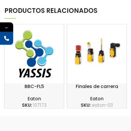
PRODUCTOS RELACIONADOS
←
BBC-FL5
Finales de carrera
carcasa en plástico
Eaton
Eaton
serie LS-Titan
SKU:
107173
SKU:
eaton-03